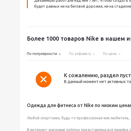
Дизайнеры работали над ней 7 лет, чтобы создать о
будет равных ни на беговой дорожке, ни на стадион
Более 1000 товаров Nike в нашем 
По популярности
По алфавиту
По цене
К сожалению, раздел пуст
В данный момент нет активных т
Одежда для фитнеса от Nike по низким цена
Любой спортсмен, будь то профессионал или любитель, з
В интернет-магазине optimus представлена вся линейка 