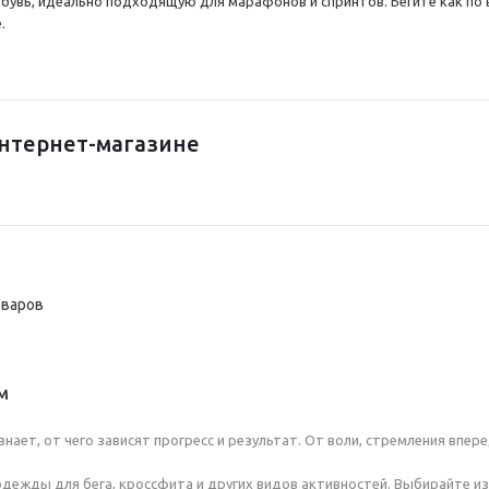
бувь, идеально подходящую для марафонов и спринтов. Бегите как по в
е.
интернет-магазине
оваров
м
нает, от чего зависят прогресс и результат. От воли, стремления впе
одежды для бега, кроссфита и других видов активностей. Выбирайте из 