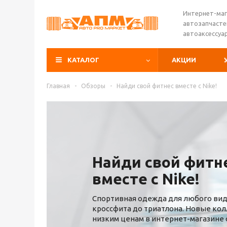
Интернет-маг
автозапчасте
автоаксессуа
КАТАЛОГ
АКЦИИ
Главная
-
Обзоры
-
Найди свой фитнес вместе с Nike!
Найди свой фитн
вместе с Nike!
Спортивная одежда для любого вида
кроссфита до триатлона. Новые ко
низким ценам в интернет-магазине 