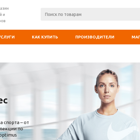
азин
й и
ров
УСЛУГИ
КАК КУПИТЬ
ПРОИЗВОДИТЕЛИ
МА
ес
 спорта – от
ллекции по
optimus