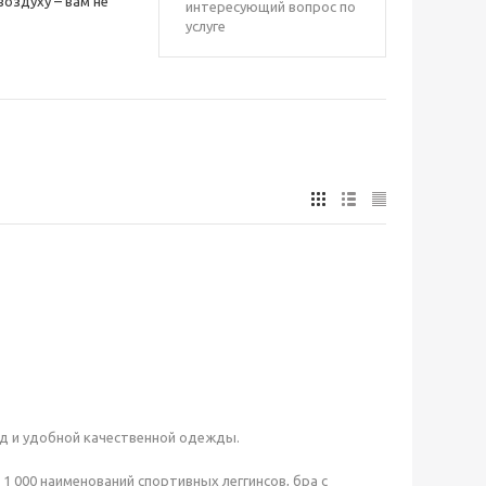
оздуху – вам не
интересующий вопрос по
услуге
ред и удобной качественной одежды.
1 000 наименований спортивных леггинсов, бра с