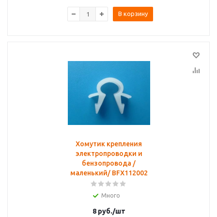
В корзину
Хомутик крепления
электропроводки и
бензопровода /
маленький/ BFX112002
Много
8
руб.
/шт