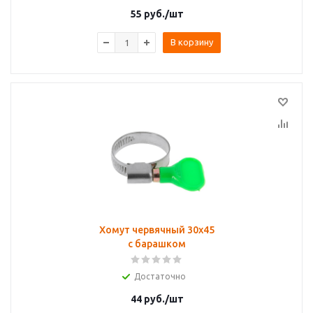
55
руб.
/шт
В корзину
Хомут червячный 30х45
с барашком
Достаточно
44
руб.
/шт