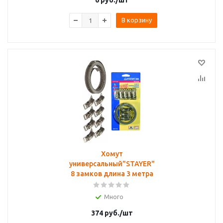
6
руб.
/шт
В корзину
Хомут
универсальный"STAYER"
8 замков длина 3 метра
Много
374
руб.
/шт